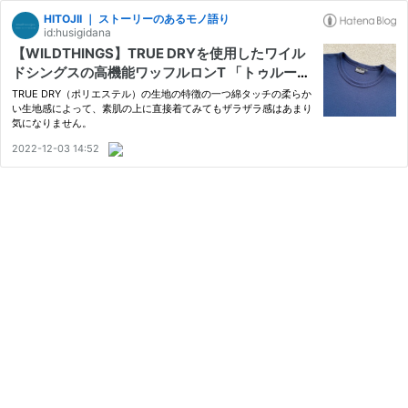
HITOJII ｜ ストーリーのあるモノ語り
id:husigidana
【WILDTHINGS】TRUE DRYを使用したワイル
ドシングスの高機能ワッフルロンT 「トゥルード
ライワッフルクルーネック」を紹介！｜TRUE D
TRUE DRY（ポリエステル）の生地の特徴の一つ綿タッチの柔らか
RY WAFFLE CREW
い生地感によって、素肌の上に直接着てみてもザラザラ感はあまり
気になりません。
2022-12-03 14:52