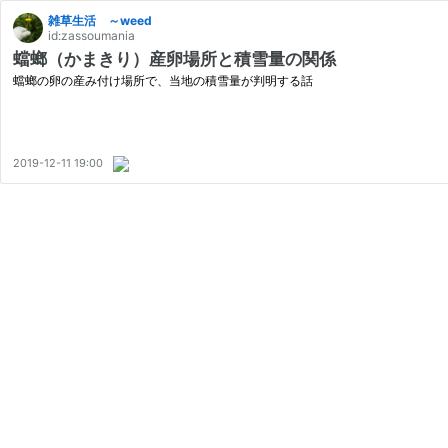
雑草生活 ～weed
id:zassoumania
蟷螂（かまきり）産卵場所と積雪量の関係
蟷螂の卵の産み付け場所で、当地の積雪量が判明する話
2019-12-11 19:00