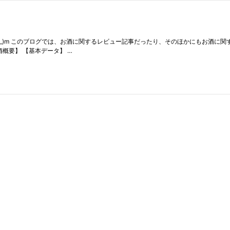
(__)m このブログでは、お酒に関するレビュー記事だったり、そのほかにもお酒に
酒概要】 【基本データ】 …