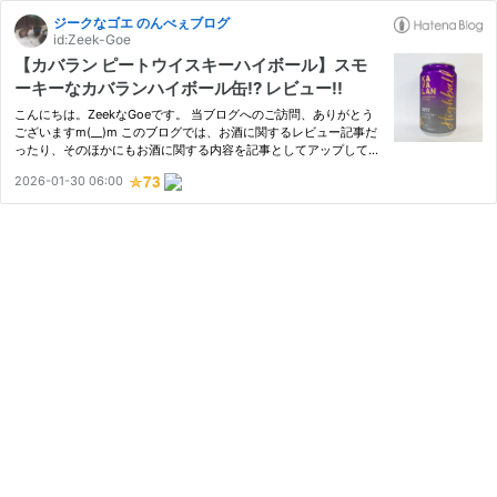
ジークなゴエ のんべぇブログ
id:Zeek-Goe
【カバラン ピートウイスキーハイボール】スモ
ーキーなカバランハイボール缶!? レビュー!!
こんにちは。ZeekなGoeです。 当ブログへのご訪問、ありがとう
ございますm(__)m このブログでは、お酒に関するレビュー記事だ
ったり、そのほかにもお酒に関する内容を記事としてアップしてい
くブログとなります。 では、本日の目次となります。 [目次] 今回
2026-01-30 06:00
の記事について このお酒について 【お酒概要】 【基本データ】 …