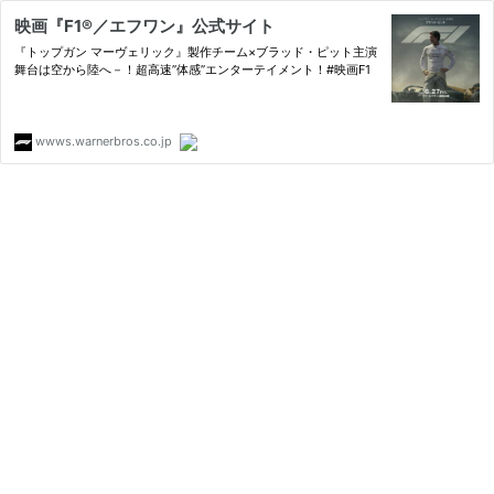
映画『F1®／エフワン』公式サイト
『トップガン マーヴェリック』製作チーム×ブラッド・ピット主演
舞台は空から陸へ－！超高速”体感”エンターテイメント！#映画F1
wwws.warnerbros.co.jp