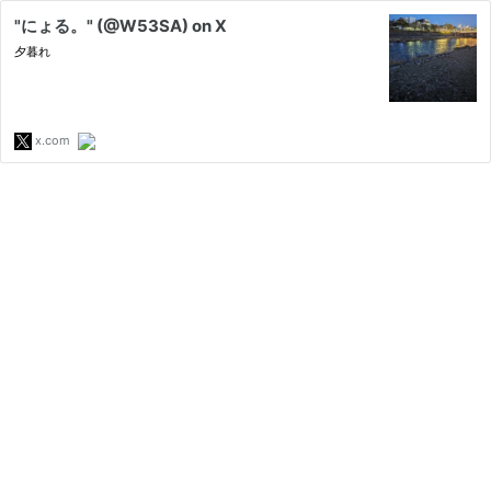
"にょる。" (@W53SA) on X
夕暮れ
x.com