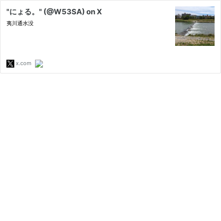
"にょる。" (@W53SA) on X
夷川通水没
x.com