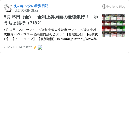
えのキングの投資日記
id:ENOKINGkun
5月15日（金） 金利上昇局面の最強銀行！ ゆ
うちょ銀行（7182）
5月14日（木） ランキング参加中個人投資家 ランキング参加中株
式投資・FX・マネー 経済動向語り合おう！【相場概況】 【売買代
金】 【ヒートマップ】 【個別銘柄】 minkabu.jp https://www.fan
uc.co.jp/ ファナック（6954）が大幅高になり、上場来高値を更新
2026-05-14 23:22
しています。 www.nikkei.com 本日の日本経済新聞で、同社は米…