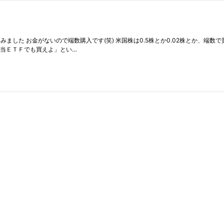
た お金がないので端数購入です(笑) 米国株は0.5株とか0.02株とか、端数で買え
配当ＥＴＦでも買えよ」とい…