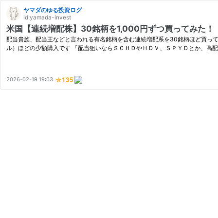
ヤマダのゆる投資ログ
id:yamada-invest
米国【連続増配株】30銘柄を1,000円ずつ買ってみた！
配当貴族、配当王などと言われる有名銘柄を含む連続増配系を30銘柄ほど買ってみまし
ル）ほどの少額購入です 「配当狙いならＳＣＨＤやＨＤＶ、ＳＰＹＤとか、高
2026-02-19 19:03