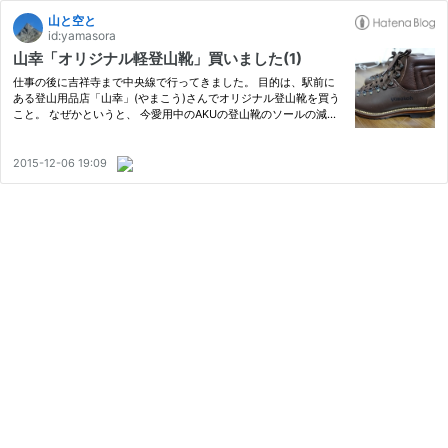
山と空と
id:yamasora
山幸「オリジナル軽登山靴」買いました(1)
仕事の後に吉祥寺まで中央線で行ってきました。 目的は、駅前に
ある登山用品店「山幸」(やまこう)さんでオリジナル登山靴を買う
こと。 なぜかというと、 今愛用中のAKUの登山靴のソールの減り
が目立ってきたので張り替えたい→もう1足あると張替え中も山に
行くことができて便利！ AKUの方は、テント泊縦走から厳冬期を
除く…
2015-12-06 19:09