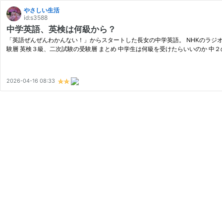
やさしい生活
id:s3588
中学英語、英検は何級から？
「英語ぜんぜんわかんない！」からスタートした長女の中学英語。 NHKのラジ
験層 英検３級、二次試験の受験層 まとめ 中学生は何級を受けたらいいのか 中
2026-04-16 08:33