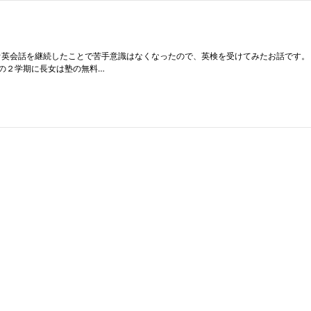
オ英会話を継続したことで苦手意識はなくなったので、英検を受けてみたお話です。
２の２学期に長女は塾の無料…