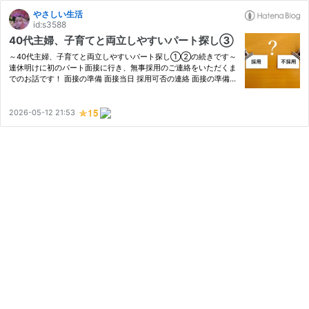
やさしい生活
id:s3588
40代主婦、子育てと両立しやすいパート探し③
～40代主婦、子育てと両立しやすいパート探し①②の続きです～
連休明けに初のパート面接に行き、無事採用のご連絡をいただくま
でのお話です！ 面接の準備 面接当日 採用可否の連絡 面接の準備
連休前に面接の連絡をもらったので、当日まで準備期間は十分あり
ました。 まず悩んだのが服装です。 オフィスカジュアルかスー
ツ…
2026-05-12 21:53