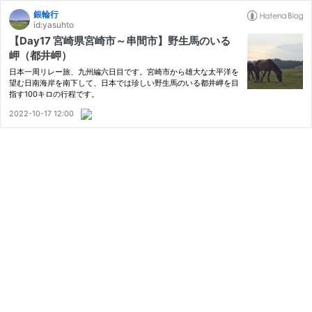
銀輪行
id:yasuhto
【Day17 宮崎県宮崎市～串間市】野生馬のいる
岬（都井岬）
日本一周リレー旅、九州編六日目です。宮崎市から雄大な太平洋を
望む日南海岸を南下して、日本では珍しい野生馬のいる都井岬を目
指す100キロの行程です。
2022-10-17 12:00