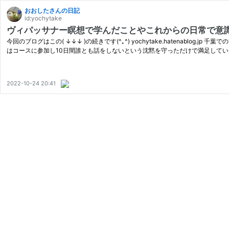
おおしたさんの日記
id:yochytake
ヴィパッサナー瞑想で学んだことやこれからの日常で意
今回のブログはこの( ↓↓↓ )の続きです(^｡^) yochytake.hatenab
はコースに参加し10日間誰とも話をしないという沈黙を守っただけで満足して
2022-10-24 20:41