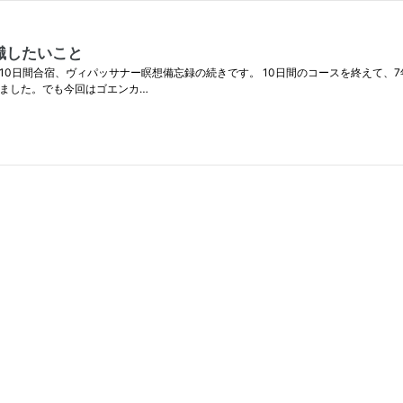
識したいこと
log.jp 千葉での10日間合宿、ヴィパッサナー瞑想備忘録の続きです。 10日間のコース
いました。でも今回はゴエンカ…