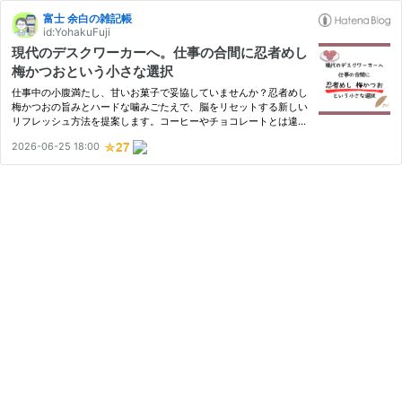
富士 余白の雑記帳
id:YohakuFuji
現代のデスクワーカーへ。仕事の合間に忍者めし
梅かつおという小さな選択
仕事中の小腹満たし、甘いお菓子で妥協していませんか？忍者めし
梅かつおの旨みとハードな噛みごたえで、脳をリセットする新しい
リフレッシュ方法を提案します。コーヒーやチョコレートとは違
う、パフォーマンスを支える現代版・兵糧丸の魅力とは。
2026-06-25 18:00