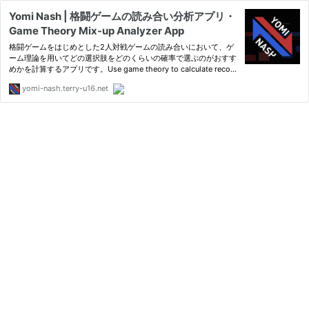
Yomi Nash | 格闘ゲームの読み合い分析アプリ・
Game Theory Mix-up Analyzer App
格闘ゲームをはじめとした2人対戦ゲームの読み合いにおいて、ゲ
ーム理論を用いてどの選択肢をどのくらいの確率で選ぶのがおすす
めかを計算するアプリです。Use game theory to calculate recom
mended option probabilities for fighting games and other two-
yomi-nash.terry-u16.net
player competitive mind games.