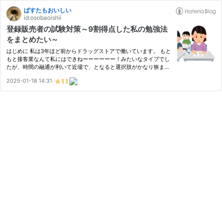
ぱすたもおいしい
id:osobaoishii
登録販売者の試験対策～9割得点した私の勉強法
をまとめたい～
はじめに 私は3年ほど前からドラッグストアで働いています。 もと
もと接客業なんて私にはできねーーーーーー！みたいなタイプでし
たが、時間の融通が利いて近場で、となると選択肢がかなり狭ま
り、結果某大手グループに拾ってもらえたのでそこで働いていま
2025-01-18 14:31
す。 で、2024年8月末に登録販売者試験を受けました。 全体の9
割を…