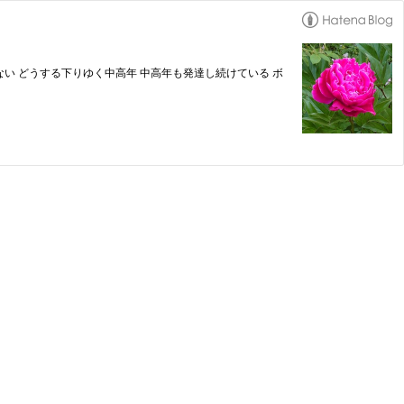
い どうする下りゆく中高年 中高年も発達し続けている ボ