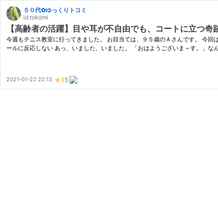
５０代✿ゆっくりトコミ
id:tokomi
【高齢者の活躍】目や耳が不自由でも、コートに立つ奇
今週もテニス教室に行ってきました。 お目当ては、９５歳のＡさんです。 今回は
ールに反応しない あっ、いました、いました。 「おはようございま～す。」な
2021-01-22 22:13