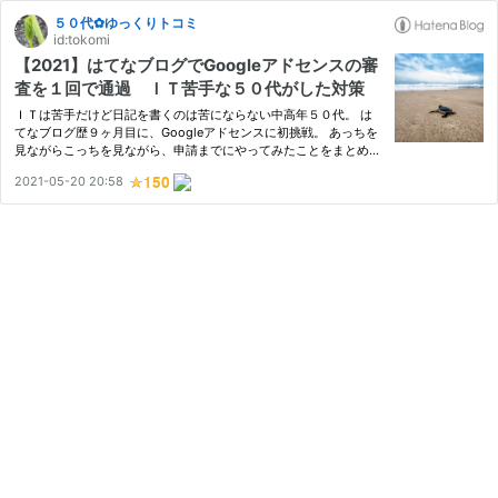
５０代✿ゆっくりトコミ
id:tokomi
【2021】はてなブログでGoogleアドセンスの審
査を１回で通過 ＩＴ苦手な５０代がした対策
ＩＴは苦手だけど日記を書くのは苦にならない中高年５０代。 は
てなブログ歴９ヶ月目に、Googleアドセンスに初挑戦。 あっちを
見ながらこっちを見ながら、申請までにやってみたことをまとめて
みました。 １回で合格するつもりで Google アドセンスとは 審査
2021-05-20 20:58
を受ける必要がある Googleが出している「募集要項」がある 新
た…