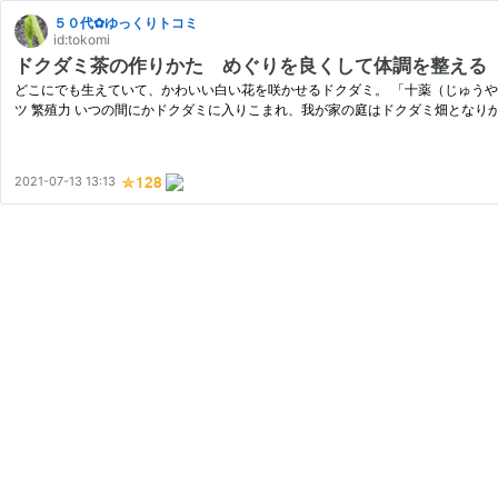
５０代✿ゆっくりトコミ
id:tokomi
ドクダミ茶の作りかた めぐりを良くして体調を整える
どこにでも生えていて、かわいい白い花を咲かせるドクダミ。 「十薬（じゅうや
ツ 繁殖力 いつの間にかドクダミに入りこまれ、我が家の庭はドクダミ畑となりか
2021-07-13 13:13