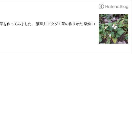
を作ってみました。 繁殖力 ドクダミ茶の作りかた 薬効 コ