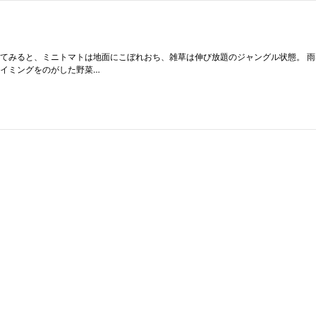
出てみると、ミニトマトは地面にこぼれおち、雑草は伸び放題のジャングル状態。 
タイミングをのがした野菜…