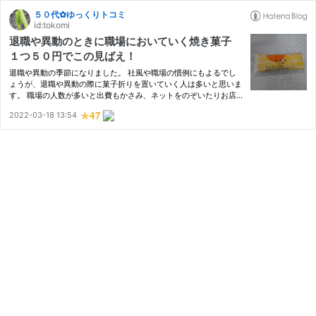
５０代✿ゆっくりトコミ
id:tokomi
退職や異動のときに職場においていく焼き菓子
１つ５０円でこの見ばえ！
退職や異動の季節になりました。 社風や職場の慣例にもよるでし
ょうが、退職や異動の際に菓子折りを置いていく人は多いと思いま
す。 職場の人数が多いと出費もかさみ、ネットをのぞいたりお店
で選ぶときに、見ばえと金額のはざまで立ち往生することが多いの
2022-03-18 13:54
ではないでしょうか。 選ぶ基準 おすすめの焼き菓子 まとめ 選ぶ…