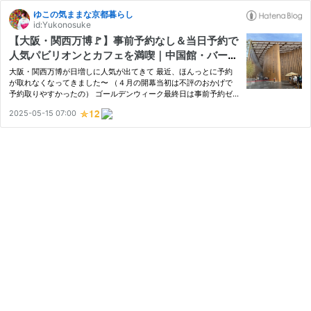
ゆこの気ままな京都暮らし
id:Yukonosuke
【大阪・関西万博🚩】事前予約なし＆当日予約で
人気パビリオンとカフェを満喫｜中国館・バーレ
ーン館の攻略方法
大阪・関西万博が日増しに人気が出てきて 最近、ほんっとに予約
が取れなくなってきました〜 （４月の開幕当初は不評のおかげで
予約取りやすかったの） ゴールデンウィーク最終日は事前予約ゼ
ロ0️⃣ もういいやーって！行ってみたけど、結構楽しめました❗️ 予約
2025-05-15 07:00
しなきゃの焦りに取り憑かれてた自分から 解放されたら気持ちも…