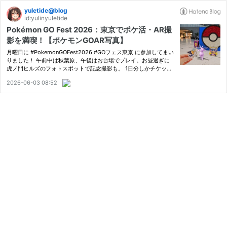
yuletide@blog
id:yulinyuletide
Pokémon GO Fest 2026：東京でポケ活・AR撮
影を満喫！【ポケモンGOAR写真】
月曜日に #PokemonGOFest2026 #GOフェス東京 に参加してまい
りました！ 午前中は秋葉原、午後はお台場でプレイ。お昼過ぎに
虎ノ門ヒルズのフォトスポットで記念撮影も。 1日分しかチケット
購入しませんでしたが、色違いは27匹もゲット。アンノーンを全種
2026-06-03 08:52
ゲットできたのも嬉しかったです。 #GOsnapshotI joined Pokém
on GO …