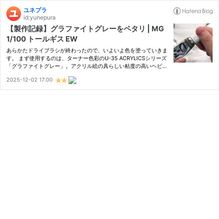
ユネプラ
id:yunepura
【製作記録】グラファイトグレーをペタリ | MG
1/100 トールギス EW
あらかたドライブラシが終わったので、いよいよ色を塗っていきま
す。 まず使用するのは、ターナー色彩のU-35 ACRYLICSシリーズ
「グラファイトグレー」。アクリル絵の具らしい粘度の高いヘビー
ボディタイプで、乾燥前は水で希釈でき、乾燥後は耐水性になりま
2025-12-02 17:00
す。濃い鉛筆で塗りつぶしたような独特の鈍い光沢感が魅力で、
金…