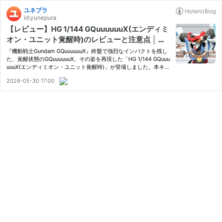
ユネプラ
id:yunepura
【レビュー】HG 1/144 GQuuuuuuX(エンディミ
オン・ユニット覚醒時)のレビューと注意点 │ ～
成型色の見た目はこんな感じ～
『機動戦士Gundam GQuuuuuuX』終盤で強烈なインパクトを残し
た、覚醒状態のGQuuuuuuX。その姿を再現した「HG 1/144 GQuuu
uuuX(エンディミオン・ユニット覚醒時)」が登場しました。本キッ
ト最大の特徴は、PETシートによる幻想的な発光表現。通常のクリ
2026-05-30 17:00
アパーツとは異なる独特な存在感を放ち、劇中さながらの神秘的な
雰囲気…