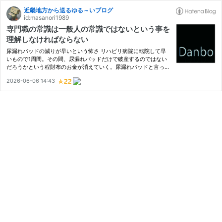
近畿地方から送るゆる～いブログ
id:masanori1989
専門職の常識は一般人の常識ではないという事を
理解しなければならない
尿漏れパッドの減りが早いという怖さ リハビリ病院に転院して早
いもので1周間。その間、尿漏れパッドだけで破産するのではない
だろうかという程財布のお金が消えていく。尿漏れパッドと言って
も一般的な残尿と違って排泄される尿を吸い取るのが目的な介護用
2026-06-06 14:43
なので、それなりに量を吸うタイプを買う必要があるんですよね。
…