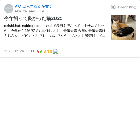
がんばってなんか書く
id:yutailang0119
今年飼って良かった猫2025
onishi.hatenablog.com これまで表彰を行なっていませんでした
が、今年から我が家でも開催します。 最優秀賞 今年の最優秀賞は
もちろん「ビビ」さんです。 おめでとうございます 審査員コメン
ト 昨年に引き続き、愛くるしさ満点でした。 の技術を陰から支え
た功労者。 yutailang0119.hatenablog.com 今年から設置したこ
た…
2025-12-24 10:00