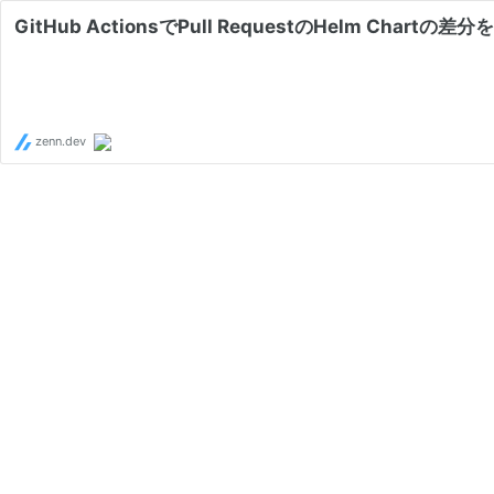
GitHub ActionsでPull RequestのHelm Chart
zenn.dev