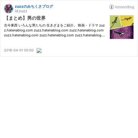
zuzzのみちくさブログ
id:zuzz
【まとめ】男の世界
古今東西 いろんな男たちの 生きざまをご紹介。 映画・ドラマ zuz
z.hatenablog.com zuzz.hatenablog.com zuzz.hatenablog.com
zuzz.hatenablog.com zuzz.hatenablog.com zuzz.hatenablog.co
m zuzz.hatenablog.com zuzz.hatenablog.com zuzz.hatenablog.
com zuzz.hatenablog.com zuzz.hatenablog.com zuzz.hatenabl
og.com z…
2018-04-01 00:00