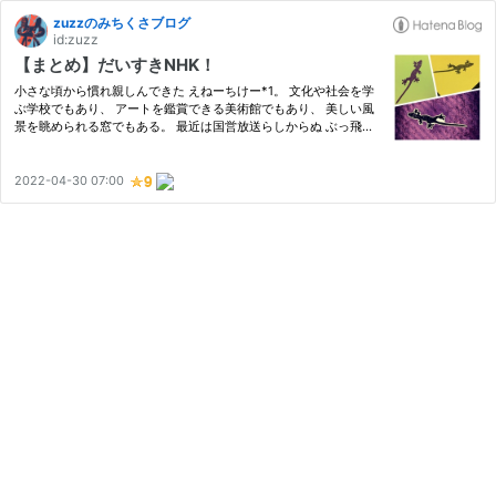
zuzzのみちくさブログ
id:zuzz
【まとめ】だいすきNHK！
小さな頃から慣れ親しんできた えねーちけー*1。 文化や社会を学
ぶ学校でもあり、 アートを鑑賞できる美術館でもあり、 美しい風
景を眺められる窓でもある。 最近は国営放送らしからぬ ぶっ飛ん
だものも多くて楽しい(笑) 今日はそんな NHKの番組を ご紹介しま
す。 zuzz.hatenablog.com zuzz.hatenablog.com zuzz.hatenabl
o…
2022-04-30 07:00