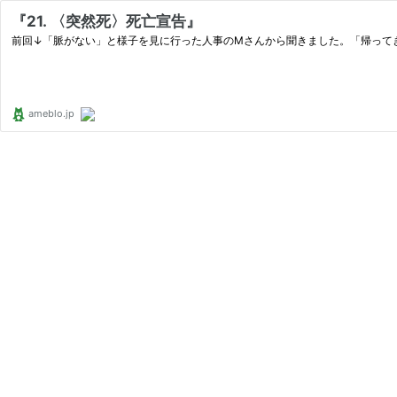
『21. 〈突然死〉死亡宣告』
前回↓「脈がない」と様子を見に行った人事のMさんから聞きました。「帰って
ameblo.jp