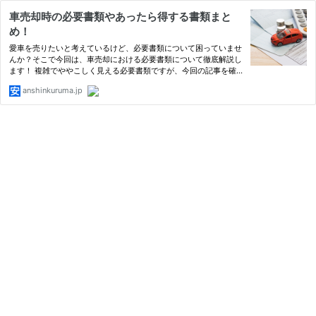
車売却時の必要書類やあったら得する書類まと
め！
愛車を売りたいと考えているけど、必要書類について困っていませ
んか？そこで今回は、車売却における必要書類について徹底解説し
ます！ 複雑でややこしく見える必要書類ですが、今回の記事を確
認しておけば大丈夫です。あらかじめ自分の車に必要な書類をチェ
anshinkuruma.jp
ックして、スムーズな車売却に役立てましょう！