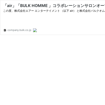
「air」「BULK HOMME 」コラボレーションサロンオ
この度、株式会社エアー エンターテイメント （以下 air） と株式会社バルクオ
company.bulk.co.jp