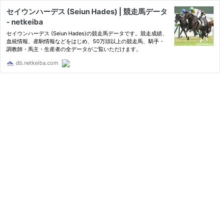
セイウンハーデス (Seiun Hades) | 競走馬データ
- netkeiba
セイウンハーデス (Seiun Hades)の競走馬データです。競走成績、
血統情報、産駒情報などをはじめ、50万頭以上の競走馬、騎手・
調教師・馬主・生産者の全データがご覧いただけます。
db.netkeiba.com