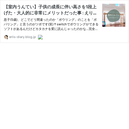
【室内うんてい】子供の成長に伴い高さを1段上
げた・大人的に非常にメリットだった事 : えりゐ
のＥｖｅＲｙ ｄｉａＲｙ Powered by ライブ
息子(5歳)、どこでどう間違ったのか「ボウリング」のことを「ボ
ドアブログ
バリング」と言うのがツボです(笑)↑switchでボウリングができる
ソフトがあるんだけどカタカナを変に読んじゃったのかな…完全に
「ボバリング」で彼の辞書に登録されております。さて！我が家の
eriis-diary.blog.jp
リビングには室内