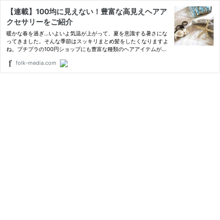
【連載】100均に見えない！豊富な高見えヘアア
クセサリーをご紹介
暖かな春を過ぎ…いよいよ気温が上がって、夏を意識する暑さにな
ってきました。そんな季節はスッキリまとめ髪をしたくなりますよ
ね。プチプラの100円ショップにも豊富な種類のヘアアイテムがあ
り、中にはとても100円には見えない様な高見えアイテムも。今回
folk-media.com
は100均のヘアアクセサリーをご紹介します。