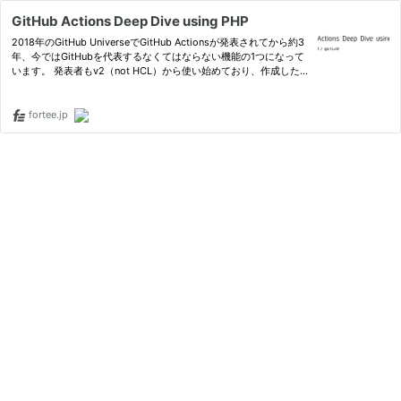
GitHub Actions Deep Dive using PHP
2018年のGitHub UniverseでGitHub Actionsが発表されてから約3
年、今ではGitHubを代表するなくてはならない機能の1つになって
います。 発表者もv2（not HCL）から使い始めており、作成したO
SSのCI/CD環境として活用するだけでなく、独自に作成したAction
もいくつかGitHub Marketplaceに公開しています。 本発表では…
fortee.jp