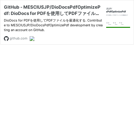
GitHub - MESCIUSJP/DioDocsPdfOptimizeP
df: DioDocs for PDFを使用してPDFファイルを
最適化する
DioDocs for PDFを使用してPDFファイルを最適化する. Contribut
e to MESCIUSJP/DioDocsPdfOptimizePdf development by crea
ting an account on GitHub.
github.com