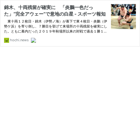
錦木、十両残留が確実に 「炎鵬一色だっ
た」“完全アウェー”で意地の白星 - スポーツ報知
東十両１２枚目・錦木（伊勢ノ海）が幕下で東４枚目・炎鵬（伊
勢ケ浜）を寄り倒し、７勝目を挙げて来場所の十両残留を確実にし
た。ともに幕内だった２０１９年秋場所以来の対戦で過去１勝１
敗。７年ぶりの顔合わせ
hochi.news