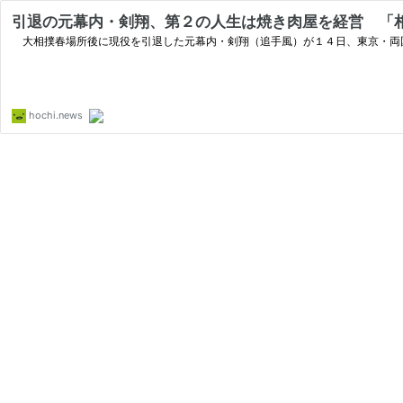
引退の元幕内・剣翔、第２の人生は焼き肉屋を経営 「相
大相撲春場所後に現役を引退した元幕内・剣翔（追手風）が１４日、東京・両
hochi.news