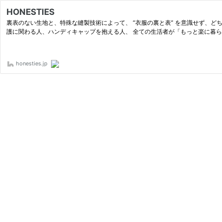
HONESTIES
裏表のない生地と、特殊な縫製技術によって、 “衣服の裏と表” を意識せず、
護に関わる人、ハンディキャップを抱える人、 全ての生活者が「もっと楽に暮
honesties.jp