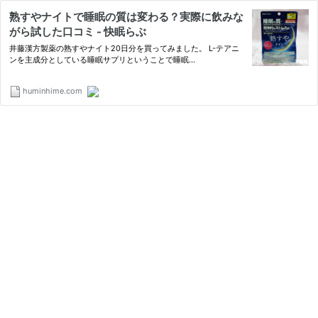
熟すやナイトで睡眠の質は変わる？実際に飲みな
がら試した口コミ - 快眠らぶ
井藤漢方製薬の熟すやナイト20日分を買ってみました。 L-テアニ
ンを主成分としている睡眠サプリということで睡眠...
huminhime.com