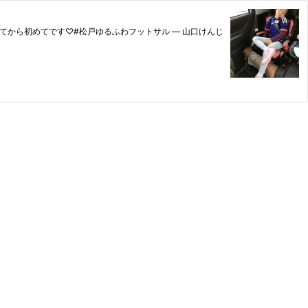
から初めてです♡#松戸ゆるふわフットサル — 山口けんじ