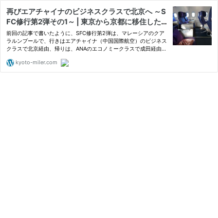
再びエアチャイナのビジネスクラスで北京へ ～S
FC修行第2弾その1～ | 東京から京都に移住したO
L ～旅と古都ライフ～
前回の記事で書いたように、SFC修行第2弾は、マレーシアのクア
ラルンプールで、行きはエアチャイナ（中国国際航空）のビジネス
クラスで北京経由、帰りは、ANAのエコノミークラスで成田経由で
す。 SF...
kyoto-miler.com