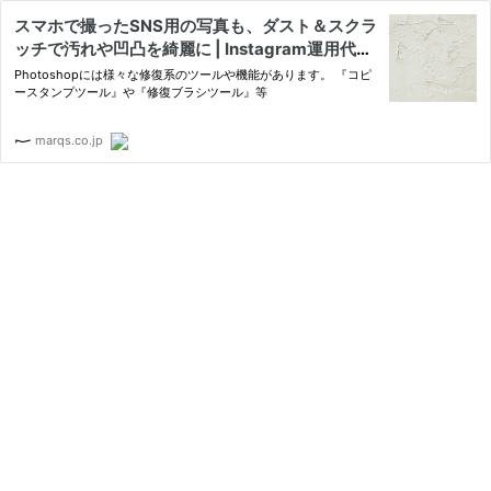
スマホで撮ったSNS用の写真も、ダスト＆スクラ
ッチで汚れや凹凸を綺麗に | Instagram運用代行
会社「MARQS（マークス株式会社）」
Photoshopには様々な修復系のツールや機能があります。 『コピ
ースタンプツール』や『修復ブラシツール』等
marqs.co.jp