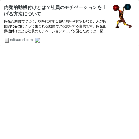
内発的動機付けとは？社員のモチベーションを上
げる方法について
内発的動機付けとは、物事に対する強い興味や探求心など、人の内
面的な要因によって生まれる動機付けを意味する言葉です。内発的
動機付けによる社員のモチベーションアップを図るためには、採用
の段階で会社の価値観や行動理念にあっているかを見極めることが
mitsucari.com
大切です。今回は内発的動機付けの意味や定義、組織のマネジメ…