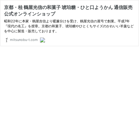
京都・桂 鶴屋光信の和菓子 琥珀糖・ひと口ようかん 通信販売
公式オンラインショップ
昭和22年に本家・鶴屋吉信より暖簾分けを受け、鶴屋光信の屋号で創業。平成7年
『現代の名工』を授章。京都の和菓子、琥珀糖やひとくちサイズのかわいい羊羹など
を中心に製造・販売しております。
mitsunobu-t.com