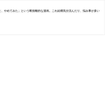
と、やめてみた」という断捨離的な漫画。これ結構気分沈んだり、悩み事が多い