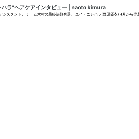
ラ”ヘアケアインタビュー | naoto kimura
ォロワーを越す新卒アシスタント。 チーム木村の最終決戦兵器。 ユイ・ニシハラ(西原優衣) 