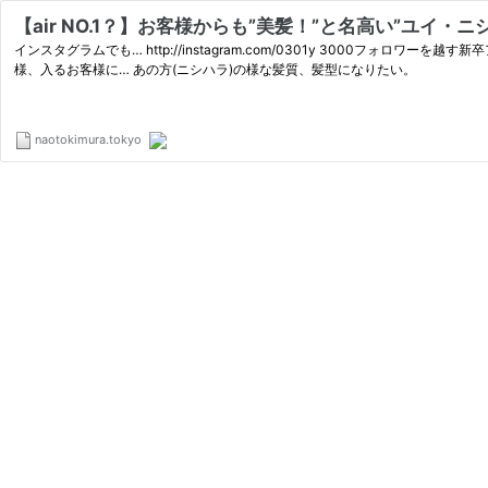
【air NO.1？】お客様からも”美髪！”と名高い”ユイ・ニシハ
インスタグラムでも… http://instagram.com/0301y 3000フ
様、入るお客様に… あの方(ニシハラ)の様な髪質、髪型になりたい。
naotokimura.tokyo